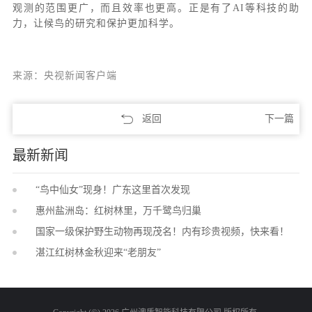
观测的范围更广，而且效率也更高。正是有了AI等科技的助
力，让候鸟的研究和保护更加科学。
来源：央视新闻客户端
返回
下一篇
最新新闻
“鸟中仙女”现身！广东这里首次发现
惠州盐洲岛：红树林里，万千鹭鸟归巢
国家一级保护野生动物再现茂名！内有珍贵视频，快来看！
湛江红树林金秋迎来“老朋友”